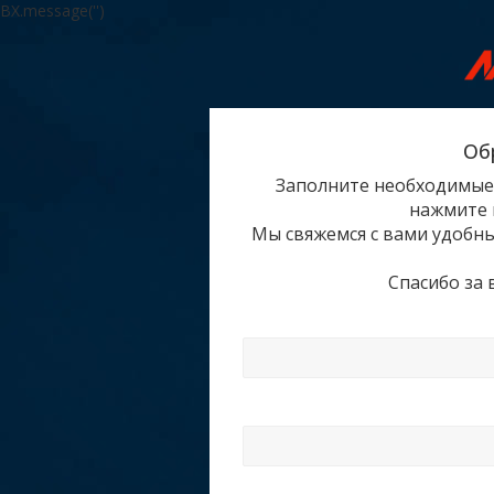
BX.message('')
Об
Заполните необходимые
нажмите 
Мы свяжемся с вами удобным
Спасибо за 