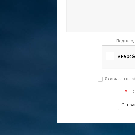
Подтверд
Я согласен на
о
—
*